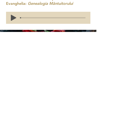
Evanghelia:
Genealogia Mântuitorului
Duminica XXVIII după Rusalii. Evanghelia
Pilda celor poftiți la cină
Duminica XXVII după Rusalii. Evanghelia
Tămăduirii Femeii Gârbove