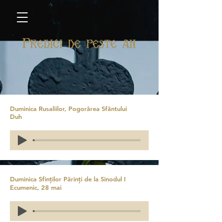
Predici de peste an
Duminica Rusaliilor, Pogorârea Sfântului
Duh
Duminica Sfinților Părinți de la Sinodul I
Ecumenic, 28 mai